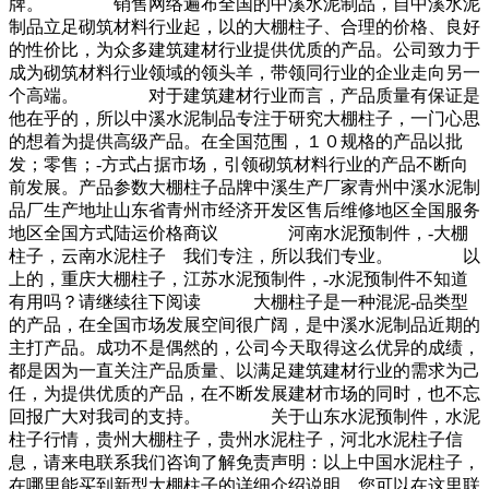
牌。 销售网络遍布全国的中溪水泥制品，自中溪水泥
制品立足砌筑材料行业起，以的大棚柱子、合理的价格、良好
的性价比，为众多建筑建材行业提供优质的产品。公司致力于
成为砌筑材料行业领域的领头羊，带领同行业的企业走向另一
个高端。 对于建筑建材行业而言，产品质量有保证是
他在乎的，所以中溪水泥制品专注于研究大棚柱子，一门心思
的想着为提供高级产品。在全国范围，１０规格的产品以批
发；零售；-方式占据市场，引领砌筑材料行业的产品不断向
前发展。产品参数大棚柱子品牌中溪生产厂家青州中溪水泥制
品厂生产地址山东省青州市经济开发区售后维修地区全国服务
地区全国方式陆运价格商议 河南水泥预制件，-大棚
柱子，云南水泥柱子 我们专注，所以我们专业。 以
上的，重庆大棚柱子，江苏水泥预制件，-水泥预制件不知道
有用吗？请继续往下阅读 大棚柱子是一种混泥-品类型
的产品，在全国市场发展空间很广阔，是中溪水泥制品近期的
主打产品。成功不是偶然的，公司今天取得这么优异的成绩，
都是因为一直关注产品质量、以满足建筑建材行业的需求为己
任，为提供优质的产品，在不断发展建材市场的同时，也不忘
回报广大对我司的支持。 关于山东水泥预制件，水泥
柱子行情，贵州大棚柱子，贵州水泥柱子，河北水泥柱子信
息，请来电联系我们咨询了解免责声明：以上中国水泥柱子，
在哪里能买到新型大棚柱子的详细介绍说明，您可以在这里联