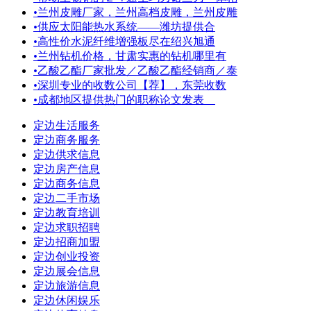
•
兰州皮雕厂家，兰州高档皮雕，兰州皮雕
•
供应太阳能热水系统——潍坊提供合
•
高性价水泥纤维增强板尽在绍兴旭通
•
兰州钻机价格，甘肃实惠的钻机哪里有
•
乙酸乙酯厂家批发／乙酸乙酯经销商／泰
•
深圳专业的收数公司【荐】，东莞收数
•
成都地区提供热门的职称论文发表
定边生活服务
定边商务服务
定边供求信息
定边房产信息
定边商务信息
定边二手市场
定边教育培训
定边求职招聘
定边招商加盟
定边创业投资
定边展会信息
定边旅游信息
定边休闲娱乐