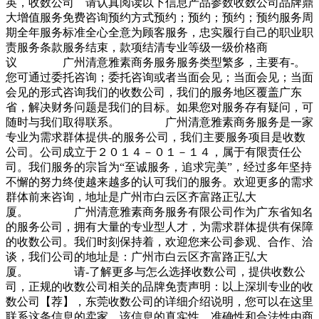
英，收数公司 请认真阅读以下信息产品参数收数公司品牌鼎
大增值服务免费咨询预约方式预约；预约；预约；预约服务周
期全年服务标准全心全意为顾客服务，忠实履行自己的职业职
责服务条款服务结束，款项结清专业等级一级价格商
议 广州清意雅素商务服务服务类型繁多，主要有-。
您可通过委托咨询；委托咨询或者当面会见；当面会见；当面
会见的形式咨询我们的收数公司，我们的服务地区覆盖广东
省，解决财务问题是我们的目标。如果您对服务存有疑问，可
随时与我们取得联系。 广州清意雅素商务服务是一家
专业为需求群体提供-的服务公司，我们主要服务项目是收数
公司。公司成立于２０１４－０１－１４，属于有限责任公
司。我们服务的宗旨为“至诚服务，追求完美”，经过多年坚持
不懈的努力终使越来越多的认可我们的服务。欢迎更多的需求
群体前来咨询，地址是广州市白云区齐富路正弘大
厦。 广州清意雅素商务服务有限公司作为广东省知名
的服务公司，拥有大量的专业型人才，为需求群体提供有保障
的收数公司。我们时刻保持着，欢迎您来公司参观、合作、洽
谈，我们公司的地址是：广州市白云区齐富路正弘大
厦。 请-了解更多与怎么选择收数公司，提供收数公
司，正规的收数公司相关的品牌免责声明：以上深圳专业的收
数公司【荐】，东莞收数公司的详细介绍说明，您可以在这里
联系这条信息的卖家，该信息的真实性、准确性和合法性由商