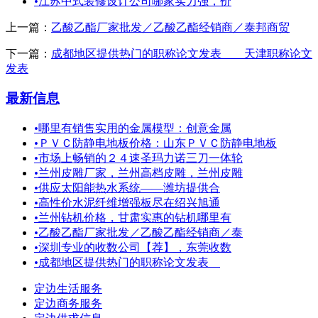
•
江苏中式装修设计公司哪家实力强，价
上一篇：
乙酸乙酯厂家批发／乙酸乙酯经销商／泰邦商贸
下一篇：
成都地区提供热门的职称论文发表 ＿天津职称论文
发表
最新信息
•
哪里有销售实用的金属模型：创意金属
•
ＰＶＣ防静电地板价格：山东ＰＶＣ防静电地板
•
市场上畅销的２４速圣玛力诺三刀一体轮
•
兰州皮雕厂家，兰州高档皮雕，兰州皮雕
•
供应太阳能热水系统——潍坊提供合
•
高性价水泥纤维增强板尽在绍兴旭通
•
兰州钻机价格，甘肃实惠的钻机哪里有
•
乙酸乙酯厂家批发／乙酸乙酯经销商／泰
•
深圳专业的收数公司【荐】，东莞收数
•
成都地区提供热门的职称论文发表
定边生活服务
定边商务服务