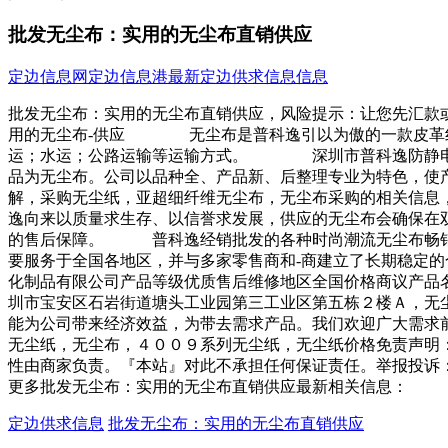
批发无尘布：实用的无尘布直销供应
定边信息网
定边信息港
最新定边供求信息信息
批发无尘布：实用的无尘布直销供应，风险提示：让您先汇款
用的无尘布-供应 无尘布是普科逸引以为傲的一款皮革纺织
运；水运；公路运输等运输方式。 深圳市普科逸防静电净
品为无尘布。公司以品种全、产品新、后整理专业为特色，
解，采购无尘纸，亚超细纤维无尘布，无尘布采购的相关信
逸向来以质量求生存、以信誉求发展，供应的无尘布会确保在
的售后保障。 普科逸经销批发的各种时尚潮流无尘布畅销
要服务于全国各地区，并与多家零售商和-商建立了长期稳定
化制品有限公司产品等级优质售后维修地区全国价格商议
圳市宝安区石岩街道塘头工业园第三工业区第五栋２楼Ａ，无
能为公司带来经济效益，为带去需求产品。我们欢迎广大需
无尘纸，无尘布，４００９系列无尘纸，无尘纸价格免责声明
性由商家负责。『本站』对此不承担任何保证责任。举报投诉
更多批发无尘布：实用的无尘布直销供应最新相关信息：
定边供求信息
批发无尘布：实用的无尘布直销供应