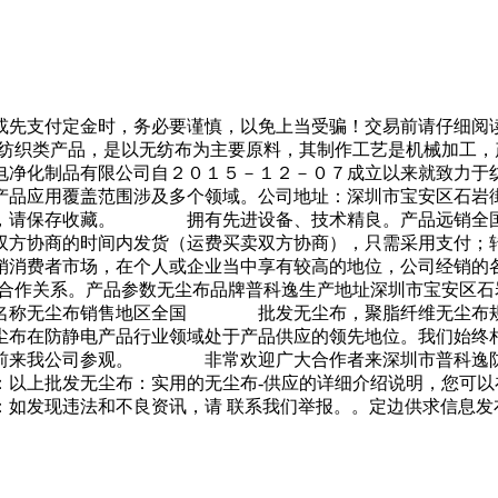
或先支付定金时，务必要谨慎，以免上当受骗！交易前请仔细阅
类产品，是以无纺布为主要原料，其制作工艺是机械加工，产
化制品有限公司自２０１５－１２－０７成立以来就致力于纺
使产品应用覆盖范围涉及多个领域。公司地址：深圳市宝安区
息，请保存收藏。 拥有先进设备、技术精良。产品远销全国
双方协商的时间内发货（运费买卖双方协商），只需采用支付；
消费者市场，在个人或企业当中享有较高的地位，公司经销的各
的合作关系。产品参数无尘布品牌普科逸生产地址深圳市宝安区
产品名称无尘布销售地区全国 批发无尘布，聚脂纤维无尘
尘布在防静电产品行业领域处于产品供应的领先地位。我们始终
求前来我公司参观。 非常欢迎广大合作者来深圳市普科逸防
：以上批发无尘布：实用的无尘布-供应的详细介绍说明，您可
：如发现违法和不良资讯，请 联系我们举报。。定边供求信息发