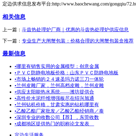
定边供求信息发布平台:http://www.baochewang.com/gongqiu/72.h
相关信息
上一篇：
斗齿热处理炉厂商｜优惠的斗齿热处理炉供应信息
下一篇：
专业生产大闸蟹包装：价格合理的大闸蟹包装盒推荐
最新信息
•
哪里有销售实用的金属模型：创意金属
•
ＰＶＣ防静电地板价格：山东ＰＶＣ防静电地板
•
市场上畅销的２４速圣玛力诺三刀一体轮
•
兰州皮雕厂家，兰州高档皮雕，兰州皮雕
•
供应太阳能热水系统——潍坊提供合
•
高性价水泥纤维增强板尽在绍兴旭通
•
兰州钻机价格，甘肃实惠的钻机哪里有
•
乙酸乙酯厂家批发／乙酸乙酯经销商／泰
•
深圳专业的收数公司【荐】，东莞收数
•
成都地区提供热门的职称论文发表
定边生活服务