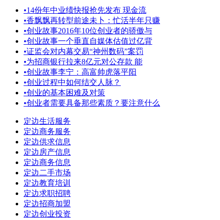
•
14份年中业绩快报抢先发布 现金流
•
香飘飘再转型前途未卜：忙活半年只赚
•
创业故事2016年10位创业者的骄傲与
•
创业故事一个垂直自媒体估值过亿背
•
证监会对内幕交易“神州数码”案罚
•
为招商银行拉来8亿元对公存款 能
•
创业故事李宁：高富帅虎落平阳
•
创业过程中如何结交人脉？
•
创业的基本困难及对策
•
创业者需要具备那些素质？要注意什么
定边生活服务
定边商务服务
定边供求信息
定边房产信息
定边商务信息
定边二手市场
定边教育培训
定边求职招聘
定边招商加盟
定边创业投资