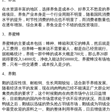
在水资源丰富的地区，选择养鱼是成本小、好养又不愁卖的养
殖项目。养鱼产业本身是一个行业周期不明显，随着国民消费
水平的提升，时节性消费的特点也不明显了，而消费者数量也
在逐年增加。综合来看，养鱼业是个不错的低投资项目。
3、养蜜蜂
养蜜蜂的主要成本包括：蜂种、蜂箱和其它的蜂具，然后就是
人工费用，但养蜂一般来说不需要雇人，都是自己经营就行。
据粗略统计，养殖一群中蜂的成本大概是700元，那么养20群
就得要投入14000元，净收入能达到50000元。养蜜蜂没有场地
费，只有一些交通费，成本投入是少的。
4、养鹅
鹅的适应性强、耐粗饲、生长周期较短，适合新手养殖发展。
随着经济水平的发展，现在鸡肉鸭肉已经不能满足广大群众对
禽类肉质的要求了，这个时候鹅肉在肉类市场中占比日益增
长，目前鹅肉的国内外市场需求处于供不应求的状况。而且继
鸭绒之后，鹅绒以迅猛的势头抢占羽绒市场，鹅绒成为羽绒业
中最受欢迎的原料之一。鹅的整体利用率很高，日后增值潜力