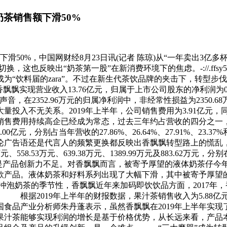
茶销售额下滑50%
0%，中国网财经8月23日讯(记者 陈琼)从“一年卖出3亿多杯,
，这也反映出“奶茶第一股”在新消费环境下的焦虑。-://.ffs
为“饮料届的zara”。不过在新生代茶饮品牌的夹击下，转型
飘飘实现营业收入13.76亿元，归属于上市公司股东的净利润为
音，在2352.96万元的归属净利润中，非经常性损益为2350.68
不无关系。2019年上半年，公司销售费用为3.91亿元，同比增
费用持续高企已经成为常态，过去三年约占营收的四分之一，远高
和8.00亿元，分别占当年营收的27.86%、26.64%、27.91%、
论广告语还是代言人的频繁更换都反映出香飘飘转型路上的慌乱
558.53万元、639.38万元、1389.99万元及883.62万元，分别
是产品创新力不足。对香飘飘而言，被寄予厚望的液体奶茶仔
款产品。液体奶茶和好料系列出现了大幅下滑，其中被寄予厚望的
对冲泡奶茶的季节性，香飘飘近年来加码即饮饮品方面，2017年，
 根据2019年上半年的财报数据，果汁茶销售收入为5.88亿
食品产业分析师朱丹蓬表示，虽然香飘飘在2019年上半年实
果汁茶能够实现利润的增长是基于价格优势，从长远来看，产品