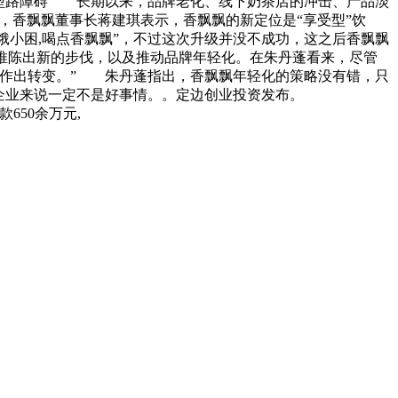
转型路障碍 长期以来，品牌老化、线下奶茶店的冲击、产品淡
，香飘飘董事长蒋建琪表示，香飘飘的新定位是“享受型”饮
小饿小困,喝点香飘飘”，不过这次升级并没不成功，这之后香飘飘
产品推陈出新的步伐，以及推动品牌年轻化。在朱丹蓬看来，尽管
上作出转变。” 朱丹蓬指出，香飘飘年轻化的策略没有错，只
企业来说一定不是好事情。。定边创业投资发布。
650余万元,