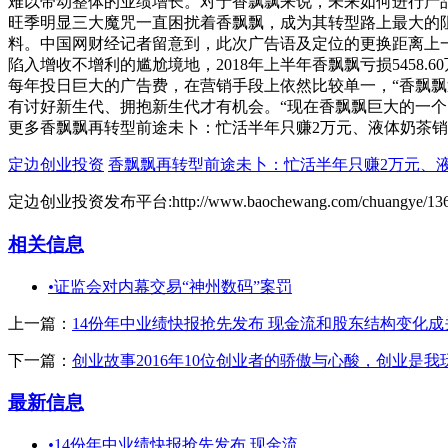
难以带动整体的业绩增长。对于香飘飘来说，未来如何进行产
旺季明显三大魔咒一直困扰着香飘飘，成为其转型路上最大的阻
料。中国网财经记者留意到，此次广告语及定位的更换距离上一次
陷入增收不增利的尴尬境地，2018年上半年香飘飘亏损545
每年投日巨大的广告费，在营销手段上依然比较单一，“香飘
有讨好新生代、拥抱新生代才有机会。“现在香飘飘巨大的一
更多香飘飘再转型前途未卜：忙活半年只赚2万元、液体奶茶销售额
定边创业投资
香飘飘再转型前途未卜：忙活半年只赚2万元、液
定边创业投资发布平台:http://www.baochewang.com/chuangye/136.
相关信息
•
证监会对内幕交易“神州数码”案罚
上一篇：
14份年中业绩快报抢先发布 现金流和股东结构变化成
下一篇：
创业故事2016年10位创业者的骄傲与心酸，创业是
最新信息
•
14份年中业绩快报抢先发布 现金流