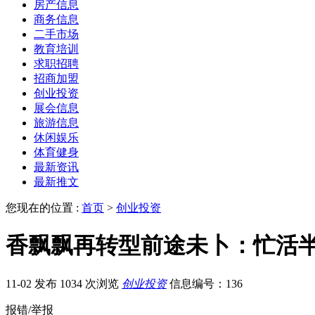
房产信息
商务信息
二手市场
教育培训
求职招聘
招商加盟
创业投资
展会信息
旅游信息
休闲娱乐
体育健身
最新资讯
最新推文
您现在的位置 :
首页
>
创业投资
香飘飘再转型前途未卜：忙活半
11-02 发布
1034 次浏览
创业投资
信息编号：136
报错/举报