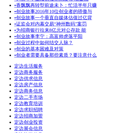
•
香飘飘再转型前途未卜：忙活半年只赚
•
创业故事2016年10位创业者的骄傲与
•
创业故事一个垂直自媒体估值过亿背
•
证监会对内幕交易“神州数码”案罚
•
为招商银行拉来8亿元对公存款 能
•
创业故事李宁：高富帅虎落平阳
•
创业过程中如何结交人脉？
•
创业的基本困难及对策
•
创业者需要具备那些素质？要注意什么
定边生活服务
定边商务服务
定边供求信息
定边房产信息
定边商务信息
定边二手市场
定边教育培训
定边求职招聘
定边招商加盟
定边创业投资
定边展会信息