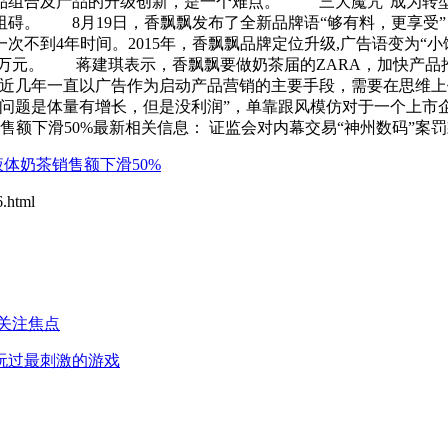
品组合及产品的升级创新，是一个难点。 “三大魔咒”成为
碍。 8月19日，香飘飘发布了全新品牌语“够有料，更享受”
不到4年时间。2015年，香飘飘品牌定位升级,广告语变为“
8.60万元。 蒋建琪表示，香飘飘要做奶茶届的ZARA，加快
飘近几年一直以广告作为启动产品营销的主要手段，需要在思维
个问题是体量有增长，但是没利润”，单靠跟风模仿对于一个上市
下滑50%最新相关信息： 证监会对内幕交易“神州数码”案罚款
体奶茶销售额下滑50%
html
关注焦点
我玩过最刺激的游戏