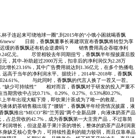
杯子连起来可绕地球一圈”,到2015年的“小饿小困就喝香飘
y56/news/ 日前，香飘飘董事长蒋建琪宣布香飘飘将转型为享
步伐迟缓的香飘飘还有机会逆袭吗？ 销售费用高企吞噬净利
0.24亿元。 尽管相较去年同期扭亏，香飘飘半年报披露后股
万元，其中-补助超过2000万元，扣非后的净利润仅为2.28万
长23.16%，其中广告费用就达到1.36亿元，在多个热播电
于当年的净利润水平。据统计，2014年-2018年，香飘飘
23.37%和24.61%。 与此同时，香飘飘的代言人换了一茬又一茬。
，“缺少可持续性” 相对而言，香飘飘对于研发的投入严重不
在当期营收中占比0.71%、0.29%、0.27%、0.53%和0.27%。
今年上半年出现大幅下滑，即饮果汁茶成为了唯一的救星。 目
液体奶茶销售额出现了“腰斩”，香飘飘半年经营情况披露，液
香飘飘推出“MECO”和“兰芳园”两个全新品牌，向液体奶茶产品
元，占总营收的42.7%，成为香飘飘第一大主营产品，不过靠简
现了利润增长，但这是基于果汁茶的增长，整体的奶茶产品利润衰
本身缺乏核心竞争力，可持续性盈利的能力较弱，而且仅靠单品