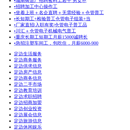
•
城南铸造厂招聘捡料工若干 男女不
•
招聘加工中心操作工
•
坐着上班＋名企直聘＋无需经验＋仓管普工
•
长短期工+检验普工仓管电子组装+当
•
厂家直招|入职有奖|仓管电子普工品
•
川汇＋仓管电子机械电气普工
•
重庆长期工短期工月薪15000诚聘长
•
急招注塑车间工，包吃住，月薪6000-900
定边生活服务
定边商务服务
定边供求信息
定边房产信息
定边商务信息
定边二手市场
定边教育培训
定边求职招聘
定边招商加盟
定边创业投资
定边展会信息
定边旅游信息
定边休闲娱乐