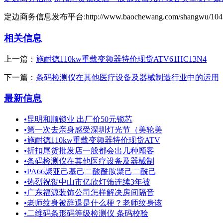
定边商务信息发布平台:http://www.baochewang.com/shangwu/104.
相关信息
上一篇：
施耐德110kw重载变频器特价现货ATV61HC13N4
下一篇：
条码检测仪在其他医疗设备及器械制造行业中的运用
最新信息
•
昆明和顺锁业 出厂价50元锁芯
•
第一次去亲身感受深圳灯光节（美轮美
•
施耐德110kw重载变频器特价现货ATV
•
折扣尾货批发店一般都会出几种顾客
•
条码检测仪在其他医疗设备及器械制
•
PA66聚亚己基己二酸酰胺聚己二酰己
•
热烈祝贺中山市亿欣灯饰连续3年被
•
广东福源装饰公司怎样解决房间隔音
•
老师纹身被辞退是什么梗？老师纹身该
•
二维码条形码等级检测仪 条码校验