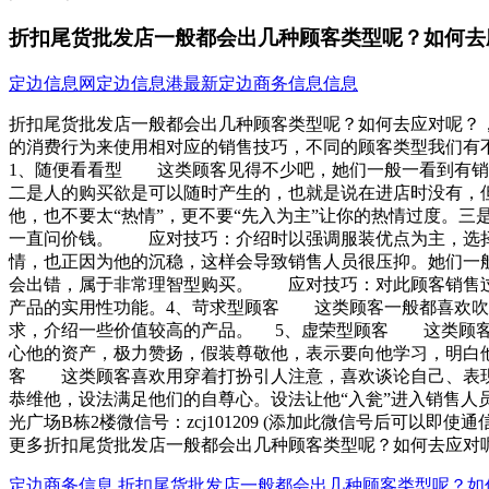
折扣尾货批发店一般都会出几种顾客类型呢？如何去
定边信息网
定边信息港
最新定边商务信息信息
折扣尾货批发店一般都会出几种顾客类型呢？如何去应对呢？，在
的消费行为来使用相对应的销售技巧，不同的顾客类型我们有
1、随便看看型 这类顾客见得不少吧，她们一般一看到有销售
二是人的购买欲是可以随时产生的，也就是说在进店时没有，
他，也不要太“热情”，更不要“先入为主”让你的热情过度。
一直问价钱。 应对技巧：介绍时以强调服装优点为主，选择
情，也正因为他的沉稳，这样会导致销售人员很压抑。她们一
会出错，属于非常理智型购买。 应对技巧：对此顾客销售过
产品的实用性功能。4、苛求型顾客 这类顾客一般都喜欢吹
求，介绍一些价值较高的产品。 5、虚荣型顾客 这类顾
心他的资产，极力赞扬，假装尊敬他，表示要向他学习，明白
客 这类顾客喜欢用穿着打扮引人注意，喜欢谈论自己、表
恭维他，设法满足他们的自尊心。设法让他“入瓮”进入销售人员的“
光广场B栋2楼微信号：zcj101209 (添加此微信号后可以即
更多折扣尾货批发店一般都会出几种顾客类型呢？如何去应对
定边商务信息
折扣尾货批发店一般都会出几种顾客类型呢？如