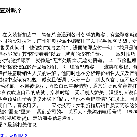
应对呢？
女装折扣店中，销售总会遇到各种各样的顾客，有些顾客就进店看
不同的应对技巧，广州汇典服饰小编整理了以下6种顾客类型，
员询问时，他便如“惊弓之鸟”，进而随即应付一句：“我只是
但不能保证其“随便看看”以后，就真的没有消费-。 应对技巧
三是对待这类顾客，就像是“无声处听雷,无念处悟道。”2、节
价格较便宜的产品给她们。 3、理智型顾客 这类顾客稳、
般都注意听销售人员的讲解，他同时也在分析评价销售人员及产
程中应该有礼貌，诚实且低调，保守一点，别太兴奋，但不应
毛求疵，不易被说服，喜欢自己掌握情势，通常这类顾客穿着
客喜欢吹虚自己的成就，穿着时髦，受听别人赞美，渴望别人说
他会顾及面子会咬咬牙买下商品，但他不会把表情写在脸上。强调
现自己，喜欢聊天。 应对技巧：女装折扣店销售员要阿谀这类
圈套”里来。 我们公司的-：联系人：朱嫦娟电话号码：18898
使通信和视频看货)。定边商务信息发布。
呢？最新相关信息：
何去应对呢？