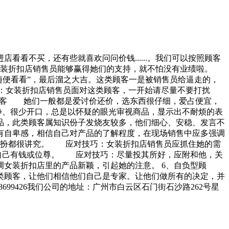
看不买，还有些就喜欢问问价钱......。我们可以按照顾客
女装折扣店销售员能够赢得她们的支持，就不怕没有业绩啦。
随便看看”，最后溜之大吉。这类顾客一是被销售员给逼走的，
：女装折扣店销售员面对这类顾客，一开始请尽量不要打扰
俭型顾客 她们一般都是爱讨价还价，选东西很仔细，爱占便宜，
静、很少开口，总是以怀疑的眼光审视商品，显示出不耐烦的表
品，此类顾客属知识份子发烧友较多，他们细心、安稳、发言不
有自卑感，相信自己对产品的了解程度，在现场销售中应多强调
打扮都很讲究。 应对技巧：女装折扣店销售员应抓住她的需
自己有钱或位尊。 应对技巧：尽量投其所好，应附和他，关
女装折扣店里的产品新颖，引起她的注意。 6、自负型顾
顾客，让他们相信他们自己是专家。让他们做所有的决定，并
699426我们公司的地址：广州市白云区石门街石沙路262号星