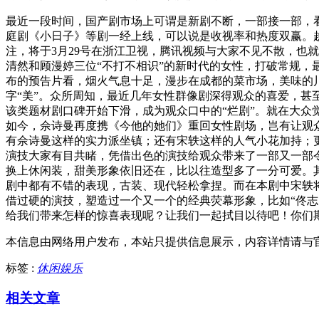
最近一段时间，国产剧市场上可谓是新剧不断，一部接一部，
庭剧《小日子》等剧一经上线，可以说是收视率和热度双赢。
注，将于3月29号在浙江卫视，腾讯视频与大家不见不散，也
清然和顾漫婷三位“不打不相识”的新时代的女性，打破常规
布的预告片看，烟火气息十足，漫步在成都的菜市场，美味的
字“美”。众所周知，最近几年女性群像剧深得观众的喜爱，
该类题材剧口碑开始下滑，成为观众口中的“烂剧”。就在大
如今，佘诗曼再度携《今他的她们》重回女性剧场，岂有让观
有佘诗曼这样的实力派坐镇；还有宋轶这样的人气小花加持；
演技大家有目共睹，凭借出色的演技给观众带来了一部又一部
换上休闲装，甜美形象依旧还在，比以往造型多了一分可爱。
剧中都有不错的表现，古装、现代轻松拿捏。而在本剧中宋轶
借过硬的演技，塑造过一个又一个的经典荧幕形象，比如“佟
给我们带来怎样的惊喜表现呢？让我们一起拭目以待吧！你们
本信息由网络用户发布，
本站只提供信息展示，内容详情请与
标签 :
休闲娱乐
相关文章