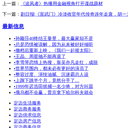
上一篇：
《追风者》热播用金融视角打开谍战题材
下一篇：
剧日报|《宣武门》冷淡收官年代传奇连年走衰，胡一
最新信息
•
孙颖莎40终结王曼昱，最大赢家却不是
•
总是恐惧被误解，因为从未被好好倾听
•
撤档后重新上映，《我们一起摇太阳》
•
王晶、周星驰不能再退了
•
李雪琴恋情上热搜，靠吴亦凡走红，成脱
•
世界范围内，都未必有更好的演员了
•
整容过度、演技油腻、沉迷霸总人设
•
上蹿下跳半个月，竟然分手了…
•
1999年迟浩田抓捕一名少将，对方叫嚣
•
俄乌都不会赢，普京拿下哈尔科夫就会
定边生活服务
定边商务服务
定边供求信息
定边房产信息
定边商务信息