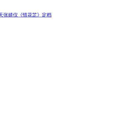
天张婧仪《惜花芷》定档