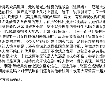
看得观众美滋滋，无论是老少皆喜的谍战剧《追风者》；还是大
趁热打铁，国产剧市场上又将上新剧，这不，说来就来了，又一
就是明晚开播！尤其是当看清演员阵容，网友：有望再现收视狂
，最终凭借着各自自身的努力，在历经种种挫折和挑战后，她们从
川菜佳肴以及亲朋好友小聚，这不就是理想的美好生活吗？未见
甚至可以说是横扫各大荧幕，比如《欢乐颂》、《三十而已》等剧
众觉得需要一部女性群像剧来救场时，佘诗曼带着新剧《新闻女王
众追剧的道理。《今天的她们》除了烟火气息十足且有趣的故事
更让人惊喜的是，还有资深老戏骨张国立甘愿作配，单凭这阵容
令人赞不绝口的优秀剧。以至于不少观众表示，这部剧有佘诗曼
其次是宋轶，宋轶这两年无论是人气还是演技都不俗，参演的爆
将饰演路真真，期待此次宋轶在剧中给人惊鸿一瞥的表现。然后
志、康熙”等经典角色让观众至今难忘。最近几年，张国立逐渐淡
期待该剧吗？对于该剧你们还有其他看法吗？欢迎大家留言一起
官方联系确认。