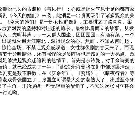
众期盼已久的古装剧《与凤行》；亦或是烟火气息十足的都市家
新剧《今天的她们》来袭，此消息一出瞬间吸引了诸多观众的关
潮。《今天的她们》是一部女性群像剧，主要讲述了路真真、梁
未放弃对爱的坚持和对理想的追求，最终比肩而立的故事。从发
其人，先听其声，，一大群人围坐，团团圆圆，有酒有菜，一个
一出场就火遍大江南北，深得观众的心。然而，不知从何时起，
》惊艳全场，不禁让观众感叹道：女性群像剧的春天来了。而现
情节十分吸睛外，还有强悍的演员阵容也是该剧的一大亮点。既
就足够激起观众想追剧的热情了。首先是佘诗曼，对于佘诗曼的
坐镇，就已经成功了一半。而此次佘诗曼将在剧中饰演梁清然，
款剧更是数不胜数，在《庆余年》、《赘婿》、《暗夜行者》等
是老戏骨张国立了，张国立可谓是大众的老熟人了，出道至今凭
出了主角，开始演绎一些无轻重的配角了，不知这次张国立将会
来讨论呦。