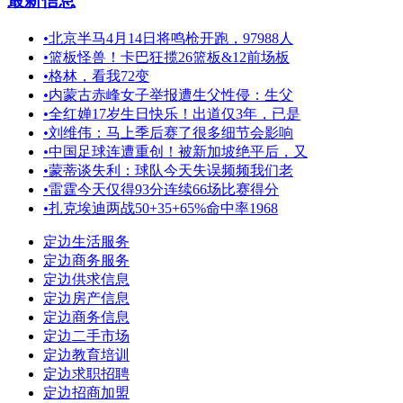
最新信息
•
北京半马4月14日将鸣枪开跑，97988人
•
篮板怪兽！卡巴狂揽26篮板&12前场板
•
格林，看我72变
•
内蒙古赤峰女子举报遭生父性侵：生父
•
全红婵17岁生日快乐！出道仅3年，已是
•
刘维伟：马上季后赛了很多细节会影响
•
中国足球连遭重创！被新加坡绝平后，又
•
蒙蒂谈失利：球队今天失误频频我们老
•
雷霆今天仅得93分连续66场比赛得分
•
扎克埃迪两战50+35+65%命中率1968
定边生活服务
定边商务服务
定边供求信息
定边房产信息
定边商务信息
定边二手市场
定边教育培训
定边求职招聘
定边招商加盟